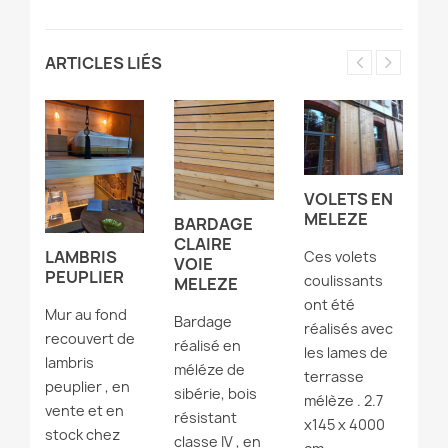
ARTICLES LIÉS
VOLETS EN
T
MELEZE
M
BARDAGE
O
CLAIRE
LAMBRIS
Ces volets
W
VOIE
PEUPLIER
coulissants
MELEZE
T
ont été
Mur au fond
ré
Bardage
réalisés avec
t
recouvert de
M
réalisé en
les lames de
f
lambris
bo
méléze de
terrasse
peuplier , en
Br
sibérie, bois
mélèze . 2.7
vente et en
l'
résistant
x145 x 4000
et
stock chez
p
classe IV , en