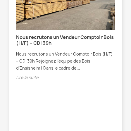
Nous recrutons un Vendeur Comptoir Bois
(H/F) – CDI 39h
Nous recrutons un Vendeur Comptoir Bois (H/F)
– CDI 39h Rejoignez l’équipe des Bois
d’Ensisheim ! Dans le cadre de...
Lire la suite
Con
de
Che
vou
l’e
Lire