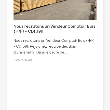
Nous recrutons un Vendeur Comptoir Bois
(H/F) – CDI 39h
Nous recrutons un Vendeur Comptoir Bois (H/F)
– CDI 39h Rejoignez l’équipe des Bois
d’Ensisheim ! Dans le cadre de...
Lire la suite
Con
de
Che
vou
l’e
Lire