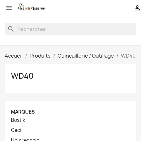


search
Accueil
Produits
Quincaillerie / Outillage
WD40
WD40
MARQUES
Bostik
Cecil
Holz technic