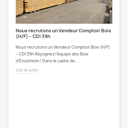
Nous recrutons un Vendeur Comptoir Bois
(H/F) – CDI 39h
Nous recrutons un Vendeur Comptoir Bois (H/F)
– CDI 39h Rejoignez l’équipe des Bois
d’Ensisheim ! Dans le cadre de...
Lire la suite
Con
de
Che
vou
l’e
Lire