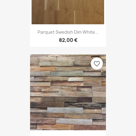
Parquet Swedish Dim White...
82,00 €
favorite_border