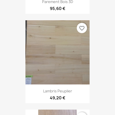
Parement Bois 3D
95,60 €
favorite_border
Lambris Peuplier
49,20 €