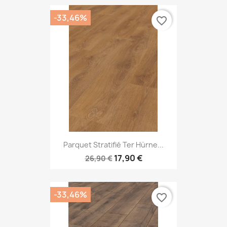
-33,46%
favorite_border
Parquet Stratifié Ter Hürne...
17,90 €
26,90 €
-33,46%
favorite_border