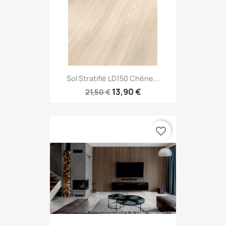
Sol Stratifié LD150 Chêne...
13,90 €
21,50 €
favorite_border