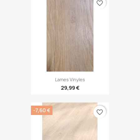
favorite_border
Lames Vinyles
29,99 €
-7,60 €
favorite_border