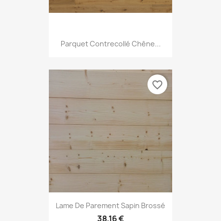
Parquet Contrecollé Chêne...
favorite_border
Lame De Parement Sapin Brossé
38,16 €