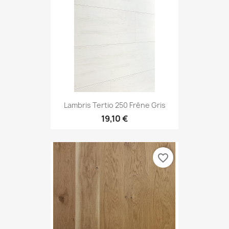
Lambris Tertio 250 Frêne Gris
19,10 €
favorite_border