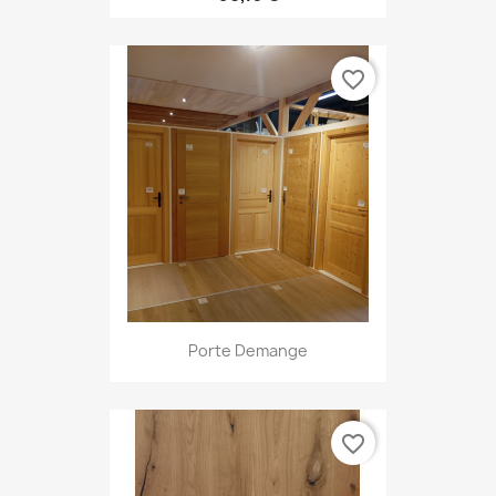
favorite_border
Porte Demange
favorite_border