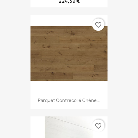
224,39 €
favorite_border
Parquet Contrecollé Chêne...
favorite_border