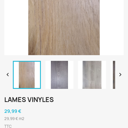


LAMES VINYLES
29,99 €
29,99 € m2
TTC