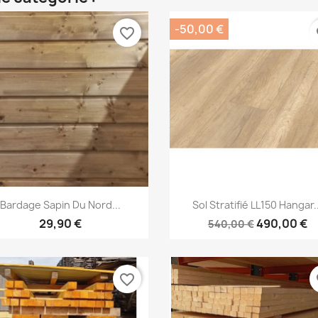
-50,00 €
favorite_border
fa
Aperçu rapide
Aperçu rapide


Bardage Sapin Du Nord...
Sol Stratifié LL150 Hangar..
29,90 €
490,00 €
540,00 €
favorite_border
fa