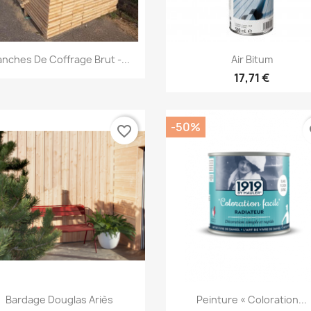
Aperçu rapide
Aperçu rapide


anches De Coffrage Brut -...
Air Bitum
17,71 €
-50%
favorite_border
fa
Aperçu rapide
Aperçu rapide


Bardage Douglas Ariès
Peinture « Coloration...