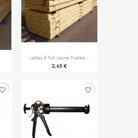
Aperçu rapide

Lattes À Toit Jaune Traitée...
2,45 €
vorite_border
favorite_border