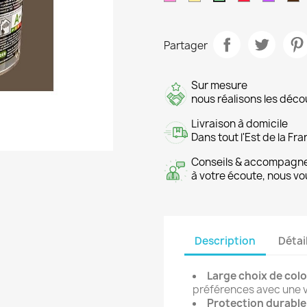
framboise
tournesol
cerise
Bougain
c
vert
exquise
granny
Partager
Sur mesure
nous réalisons les déc
Livraison à domicile
Dans tout l'Est de la Fr
Conseils & accompagn
à votre écoute, nous v
Description
Détai
Large choix de colo
préférences avec une v
Protection durable