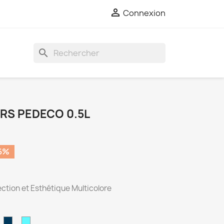

Connexion
search
RS PEDECO 0.5L
6%
tection et Esthétique Multicolore
at
satin
satin