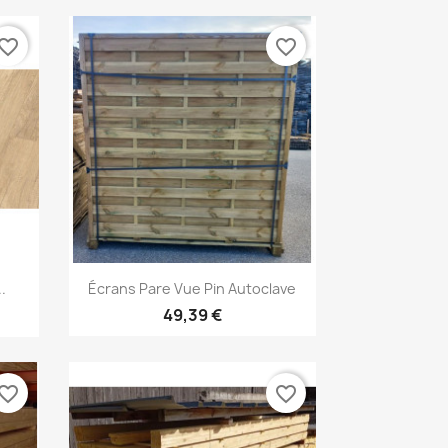
vorite_border
favorite_border
Aperçu rapide

.
Écrans Pare Vue Pin Autoclave
49,39 €
vorite_border
favorite_border