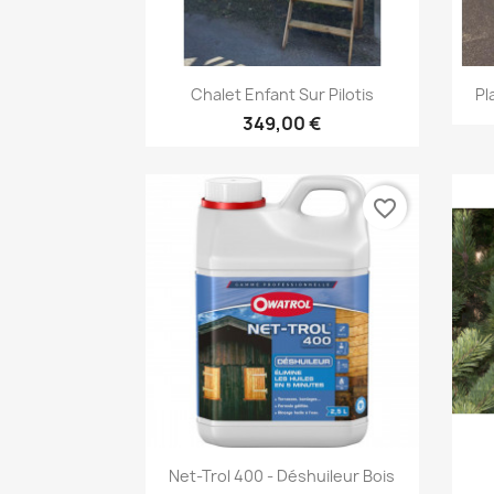
Aperçu rapide

Chalet Enfant Sur Pilotis
Pl
349,00 €
favorite_border
Aperçu rapide

Net-Trol 400 - Déshuileur Bois