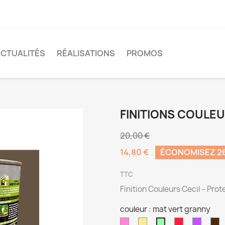
CTUALITÉS
RÉALISATIONS
PROMOS
FINITIONS COULEU
20,00 €
14,80 €
ÉCONOMISEZ 2
TTC
Finition Couleurs Cecil – Pro
couleur : mat vert granny
mat
satin
satin
satin
m
mat