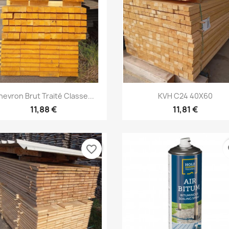
Aperçu rapide
Aperçu rapide


evron Brut Traité Classe...
KVH C24 40X60
11,88 €
11,81 €
favorite_border
fa