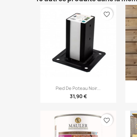
favorite_border
Aperçu rapide

Pied De Poteau Noir...
31,90 €
favorite_border