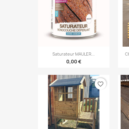
Aperçu rapide

Saturateur MAULER...
Ch
0,00 €
favorite_border