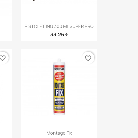
Aperçu rapide

PISTOLET ING 300 ML SUPER PRO
33,26 €
vorite_border
favorite_border
Aperçu rapide

Montage Fix