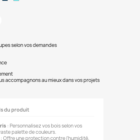
vilier
hocolat
bleu
bleu
d'encre
piscine
oupes selon vos demandes
ance
ement
ous accompagnons au mieux dans vos projets
ls du produit
ris
: Personnalisez vos bois selon vos
aste palette de couleurs.
: Offre une protection contre l'humidité,